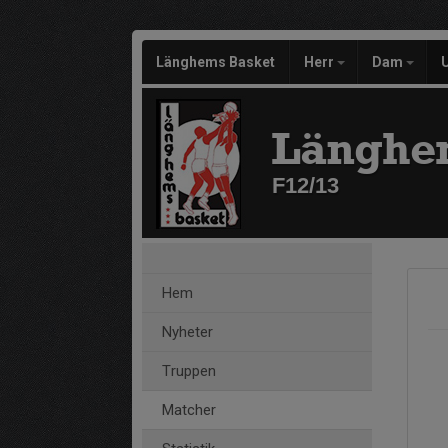
Länghems Basket
Herr
Dam
Länghe
F12/13
Hem
Nyheter
Truppen
Matcher