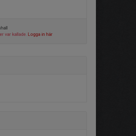
hall
r var kallade.
Logga in här