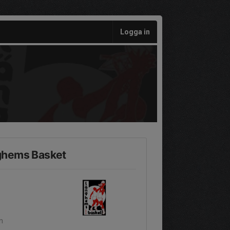
Logga in
ghems Basket
n