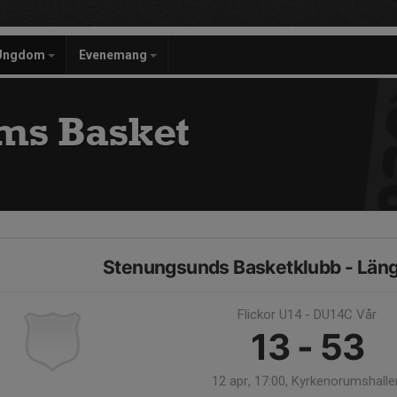
Ungdom
Evenemang
ms Basket
Stenungsunds Basketklubb - Län
Flickor U14 - DU14C Vår
13 - 53
12 apr, 17:00, Kyrkenorumshalle