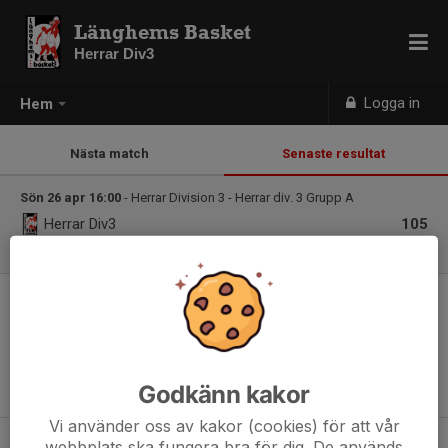
Länghems Basket
Herrar Div3
Logga in
Hem
Nästa match
Senaste resultat
Sön 26 apr 16:00
- Herrar Division 3 - Herrar div. 3 Grupp A
Herrar Div3
105
CDC INTI
84
Godkänn kakor
Vi använder oss av kakor (cookies) för att vår
webbplats ska fungera bra för dig. De används