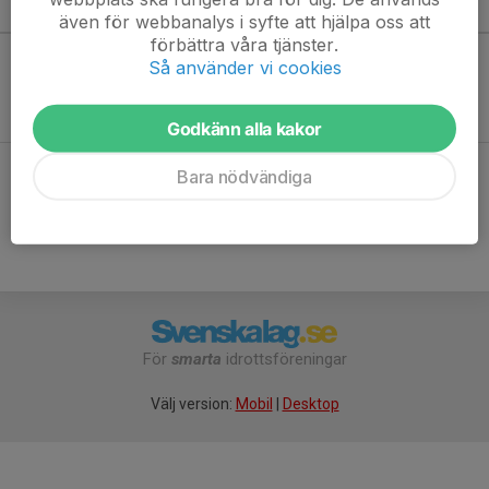
Kommande aktiviteter
även för webbanalys i syfte att hjälpa oss att
förbättra våra tjänster.
Så använder vi cookies
Inga aktiviteter inbokade
Godkänn alla kakor
Bara nödvändiga
Hela kalendern
För
smarta
idrottsföreningar
Välj version:
Mobil
|
Desktop