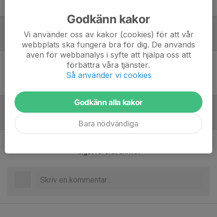
platser ni ev har över i era bilar.
Godkänn kakor
Vi använder oss av kakor (cookies) för att vår
Laguppställning
webbplats ska fungera bra för dig. De används
även för webbanalys i syfte att hjälpa oss att
förbättra våra tjänster.
Ingen uppställning ifylld
Så använder vi cookies
Godkänn alla kakor
Referat
Bara nödvändiga
Inget referat skrivet