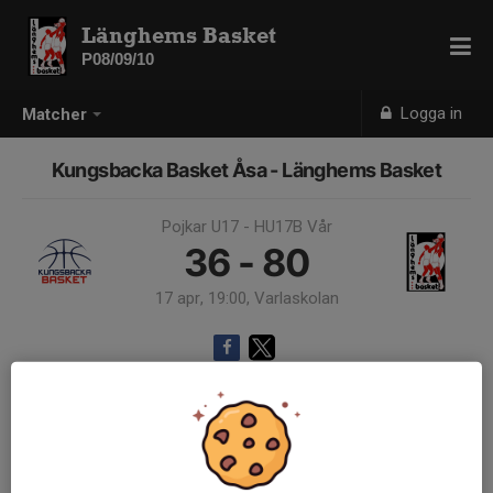
Länghems Basket
P08/09/10
Logga in
Matcher
Kungsbacka Basket Åsa - Länghems Basket
Pojkar U17 - HU17B Vår
36 - 80
17 apr, 19:00, Varlaskolan
Samling 16:45, Länghems idrottshall
Endast kallade kunde anmäla sig till aktiviteten. 13 personer var kallade.
Logga in här
Skriv om ni behöver skjuts och ni som kör, skriv gärna hur många