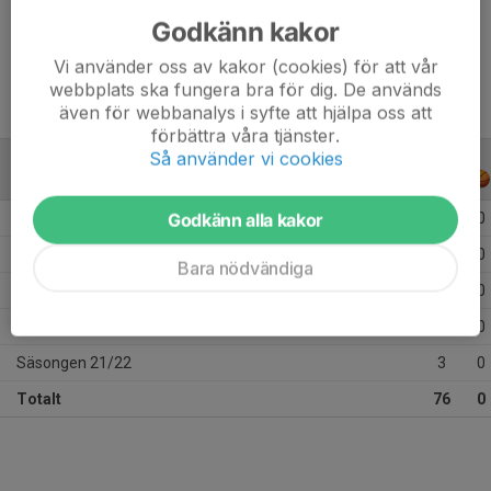
Godkänn kakor
Ålder
15 år
Vi använder oss av kakor (cookies) för att vår
webbplats ska fungera bra för dig. De används
även för webbanalys i syfte att hjälpa oss att
förbättra våra tjänster.
Så använder vi cookies
ALLA SERIER
ALLA ÅR
Godkänn alla kakor
Säsongen 25/26
15
0
Säsongen 24/25
13
0
Bara nödvändiga
Säsongen 23/24
35
0
Säsongen 22/23
10
0
Säsongen 21/22
3
0
Totalt
76
0