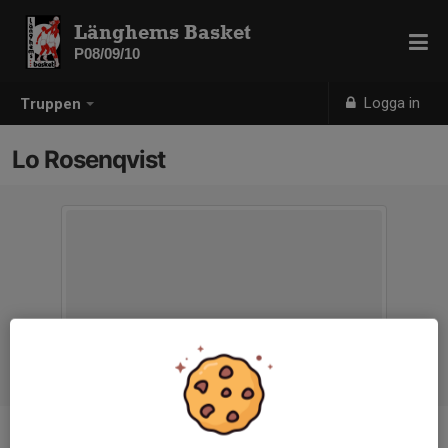
Länghems Basket
P08/09/10
Logga in
Truppen
Lo Rosenqvist
Position
-