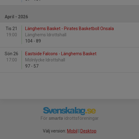
April - 2026
Tis 21
Länghems Basket - Pirates Basketboll Onsala
19:00
Länghems Idrottshall
104
-
89
Sön 26
Eastside Falcons - Länghems Basket
17:00
Mölnlycke Idrottshall
97
-
57
För
smarta
idrottsföreningar
Välj version:
Mobil
|
Desktop