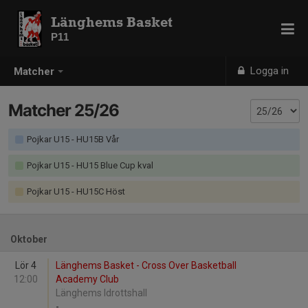
Länghems Basket
P11
Logga in
Matcher
Matcher 25/26
Pojkar U15 - HU15B Vår
Pojkar U15 - HU15 Blue Cup kval
Pojkar U15 - HU15C Höst
Oktober
Lör 4
Länghems Basket - Cross Over Basketball
12:00
Academy Club
Länghems Idrottshall
-