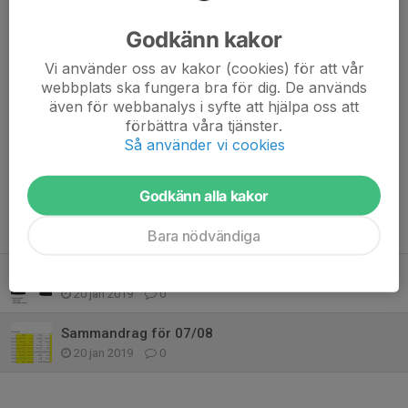
Godkänn kakor
Dela nyhet
Vi använder oss av kakor (cookies) för att vår
webbplats ska fungera bra för dig. De används
även för webbanalys i syfte att hjälpa oss att
förbättra våra tjänster.
Kommentarer
Så använder vi cookies
Godkänn alla kakor
Tidigare nyheter
Bara nödvändiga
Funktions t-shirt med Länghems Basket tryck!
20 jan 2019
0
Sammandrag för 07/08
20 jan 2019
0