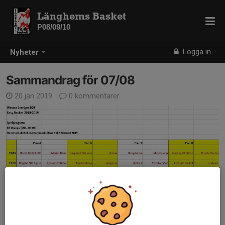
Länghems Basket
P08/09/10
Logga in
Nyheter
Sammandrag för 07/08
20 jan 2019
0 kommentarer