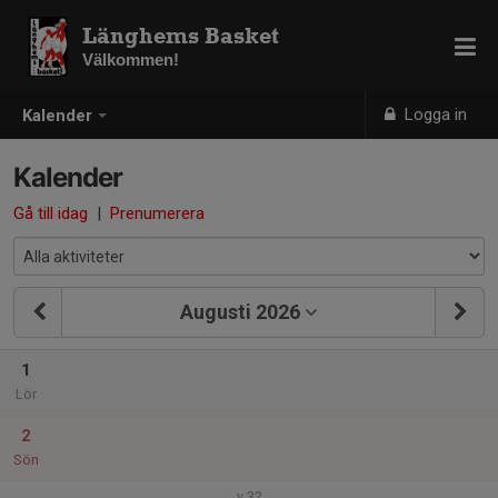
Länghems Basket
Välkommen!
Logga in
Kalender
Kalender
Gå till idag
|
Prenumerera
Augusti 2026
1
Lör
2
Sön
v.32