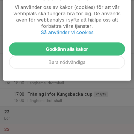
17
17:00
Träning
Vi använder oss av kakor (cookies) för att vår
P12/13
18:00
Mån
Länghems idrottshall
webbplats ska fungera bra för dig. De används
även för webbanalys i syfte att hjälpa oss att
18
förbättra våra tjänster.
Tis
Så använder vi cookies
19
Ons
Godkänn alla kakor
20
17:00
Träning
P12/13
Bara nödvändiga
18:30
Tor
Länghems idrottshall
21
17:00
Träning inför Kungsbacka cup
F14/15
18:00
Fre
Länghems idrottshall
17:00
Träning inför Kungsbacka cup
P14/15
18:00
Länghem idrottshall
22
Lör
23