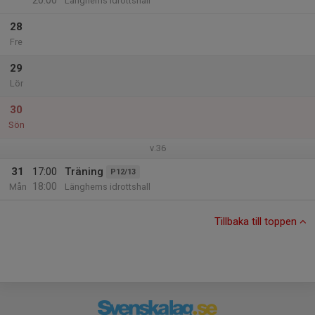
20:00
Länghems idrottshall
28
Fre
29
Lör
30
Sön
v.36
31
17:00
Träning
P12/13
18:00
Mån
Länghems idrottshall
Tillbaka till toppen