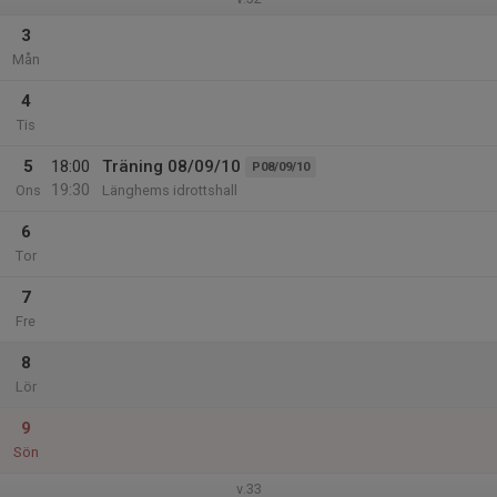
3
Mån
4
Tis
5
18:00
Träning 08/09/10
P08/09/10
19:30
Ons
Länghems idrottshall
6
Tor
7
Fre
8
Lör
9
Sön
v.33