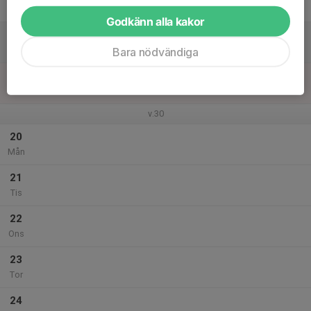
Fre
Godkänn alla kakor
18
Lör
Bara nödvändiga
19
Sön
v.30
20
Mån
21
Tis
22
Ons
23
Tor
24