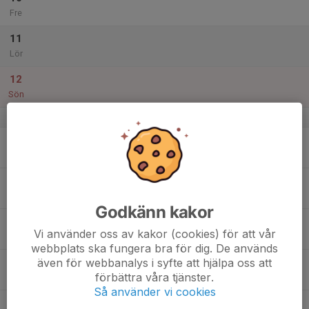
Fre
11
Lör
12
Sön
v.29
13
Mån
14
Tis
Godkänn kakor
15
Vi använder oss av kakor (cookies) för att vår
Ons
webbplats ska fungera bra för dig. De används
även för webbanalys i syfte att hjälpa oss att
16
förbättra våra tjänster.
Tor
Så använder vi cookies
17