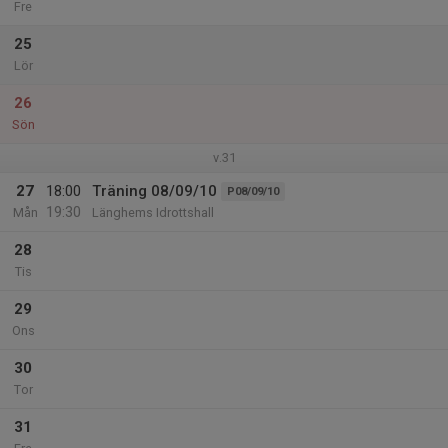
Fre
25
Lör
26
Sön
v.31
27
18:00
Träning 08/09/10
P08/09/10
19:30
Mån
Länghems Idrottshall
28
Tis
29
Ons
30
Tor
31