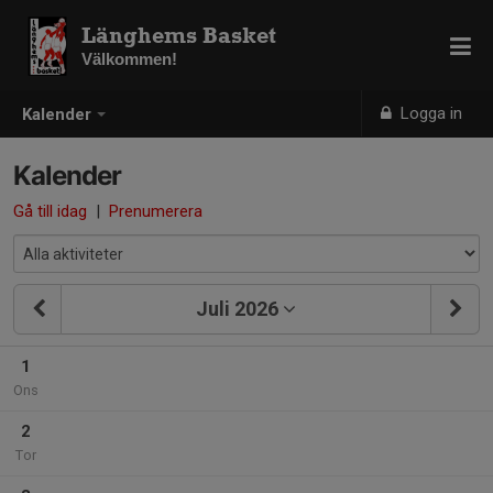
Länghems Basket
Välkommen!
Logga in
Kalender
Kalender
Gå till idag
|
Prenumerera
Juli 2026
1
Ons
2
Tor