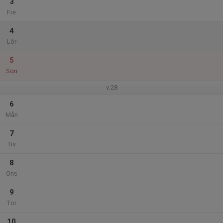
3
Fre
4
Lör
5
Sön
v.28
6
Mån
7
Tis
8
Ons
9
Tor
10