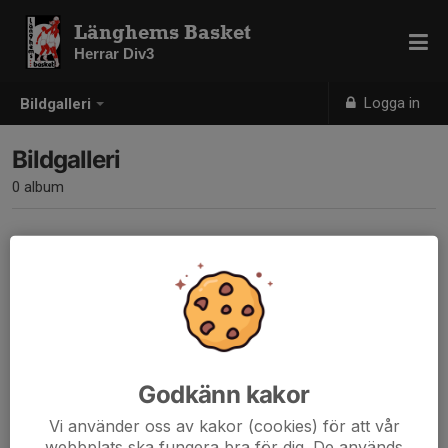
Länghems Basket
Herrar Div3
Logga in
Bildgalleri
Bildgalleri
0 album
Inga album skapade
Godkänn kakor
Vi använder oss av kakor (cookies) för att vår
webbplats ska fungera bra för dig. De används