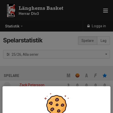
Länghems Basket
Herrar Div3
Logga in
Statistik
Spelarstatistik
Spelare
Lag
25/26, Alla serier
SPELARE
Zack Petersson
3
0
0
0
0
Tim Ljunggren
2
0
0
0
0
Pontus Timonen
3
0
0
0
0