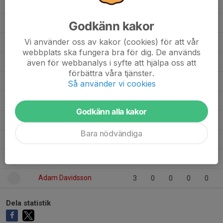
Noel Engen
3
0
0
0
0
Milton Sohlin
Godkänn kakor
3
0
0
0
0
Vi använder oss av kakor (cookies) för att vår
Melker Andersson
3
0
0
0
0
webbplats ska fungera bra för dig. De används
Kenny Phoonjan
även för webbanalys i syfte att hjälpa oss att
1
0
0
0
0
förbättra våra tjänster.
Emil Höök
1
0
0
0
0
Så använder vi cookies
Didrik Kastberg
3
0
0
0
0
Godkänn alla kakor
Casper Gustafsson
3
0
0
0
0
Bara nödvändiga
Carl Jörkander
3
0
0
0
0
Alvin Nylander
2
0
0
0
0
Adam Davidsson
3
0
0
0
0
Dela statistik