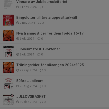
Vinnare av Jubileumslotteriet
11 nov 2024
0
Bingolotter till årets uppesittarkväll
7 nov 2024
0
Nya träningstider för dem födda 16/17
6 okt 2024
0
Jubileumsfest 19oktober
2 okt 2024
0
Träningstider för säsongen 2024/2025
29 sep 2024
0
50års Jubileum
26 aug 2024
0
JULLOVSBASKET!
19 dec 2023
0