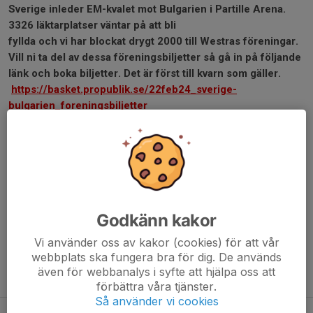
Sverige inleder EM-kvalet mot Bulgarien i Partille Arena.
3326 läktarplatser väntar på att bli
fyllda och vi har blockat drygt 2000 till Westras föreningar.
Vill ni ta del av dessa föreningsbiljetter så gå in på följande
länk och boka biljetter. Det är först till kvarn som gäller.
https://basket.propublik.se/22feb24_sverige-
bulgarien_foreningsbiljetter
Dela nyhet
Kommentarer
Godkänn kakor
Vi använder oss av kakor (cookies) för att vår
webbplats ska fungera bra för dig. De används
även för webbanalys i syfte att hjälpa oss att
Tidigare nyheter
förbättra våra tjänster.
Så använder vi cookies
Välkomna på årsmöte!