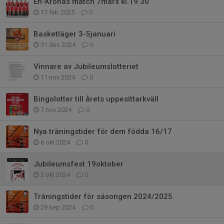
En-Kronas match 7mars kl.19.30
17 feb 2025
0
Basketläger 3-5januari
31 dec 2024
0
Vinnare av Jubileumslotteriet
11 nov 2024
0
Bingolotter till årets uppesittarkväll
7 nov 2024
0
Nya träningstider för dem födda 16/17
6 okt 2024
0
Jubileumsfest 19oktober
2 okt 2024
0
Träningstider för säsongen 2024/2025
29 sep 2024
0