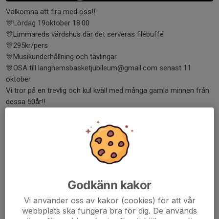
Välkomna att fira med oss!!
🎊Lördag 19oktober 18.00
🎊Limmareds värdshus där det serveras filébuffé
🎊295kr/pers
🎊Musikunderhållning och tävlingar
🎊OSA till langhemsbasketjubileum@gmail.com senast 11
oktober
Vi tror på en trevlig och kul kväll med många gamla minnen från
dessa 50år!!
Det kommer finnas buss för hemfärd, meddela om ni vill ha
plats vid anmälan och ev kostavvikelser.
Begränsat antal platser, först till kvarn… Hoppas vi ses 🎊
Dela nyhet
Godkänn kakor
Vi använder oss av kakor (cookies) för att vår
Kommentarer
webbplats ska fungera bra för dig. De används