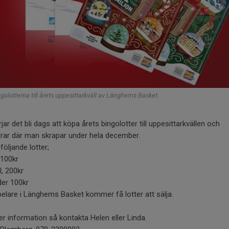
golotterna till årets uppesittarkväll av Länghems Basket.
jar det bli dags att köpa årets bingolotter till uppesittarkvällen och
drar där man skrapar under hela december.
 följande lotter;
 100kr
, 200kr
der 100kr
pelare i Länghems Basket kommer få lotter att sälja.
r information så kontakta Helen eller Linda.