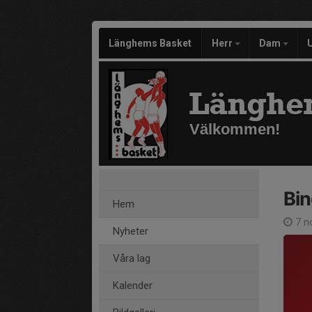
Länghems Basket
Herr
Dam
Länghe
Välkommen!
Bin
Hem
7 n
Nyheter
Våra lag
Kalender