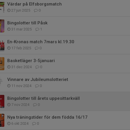
Värdar på Elfsborgsmatch
27 jun 2025
0
Bingolotter till Påsk
31 mar 2025
1
En-Kronas match 7mars kl.19.30
17 feb 2025
0
Basketläger 3-5januari
31 dec 2024
0
Vinnare av Jubileumslotteriet
11 nov 2024
0
Bingolotter till årets uppesittarkväll
7 nov 2024
0
Nya träningstider för dem födda 16/17
6 okt 2024
0